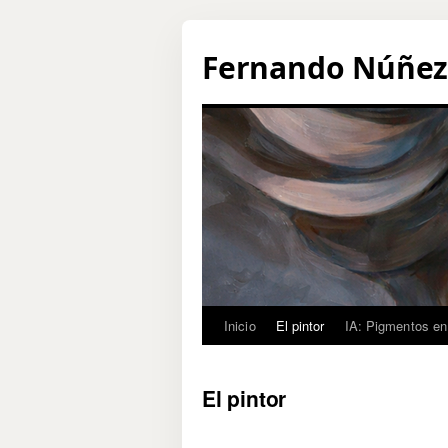
Fernando Núñez. 
Saltar
Inicio
El pintor
IA: Pigmentos en
al
El pintor
contenido