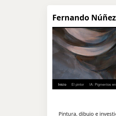
Fernando Núñez. 
Saltar
Inicio
El pintor
IA: Pigmentos en
al
contenido
Pintura, dibujo e investi